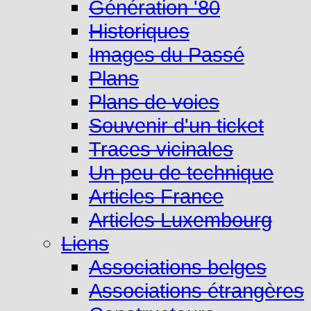
Génération '80
Historiques
Images du Passé
Plans
Plans de voies
Souvenir d'un ticket
Traces vicinales
Un peu de technique
Articles France
Articles Luxembourg
Liens
Associations belges
Associations étrangères