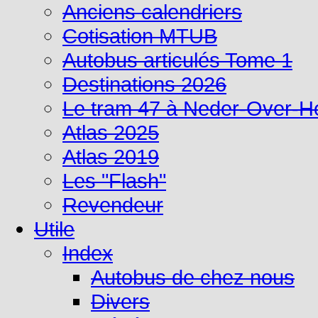
Anciens calendriers
Cotisation MTUB
Autobus articulés Tome 1
Destinations 2026
Le tram 47 à Neder-Over-
Atlas 2025
Atlas 2019
Les "Flash"
Revendeur
Utile
Index
Autobus de chez nous
Divers