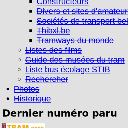
Constructeurs
Divers et sites d'amateu
Sociétés de transport be
Thibxl.be
Tramways du monde
Listes des films
Guide des musées du tram
Liste bus écolage STIB
Rechercher
Photos
Historique
Dernier numéro paru