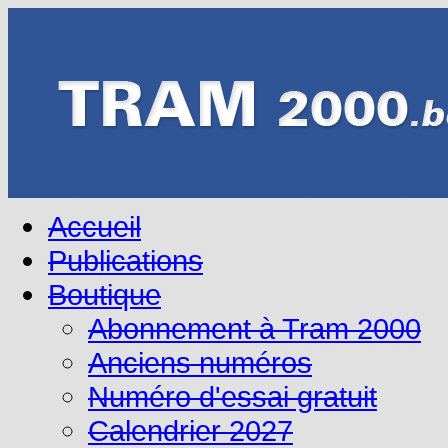
Accueil
Publications
Boutique
Abonnement à Tram 2000
Anciens numéros
Numéro d'essai gratuit
Calendrier 2027