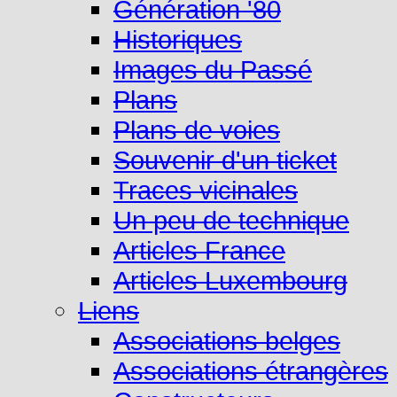
Génération '80
Historiques
Images du Passé
Plans
Plans de voies
Souvenir d'un ticket
Traces vicinales
Un peu de technique
Articles France
Articles Luxembourg
Liens
Associations belges
Associations étrangères