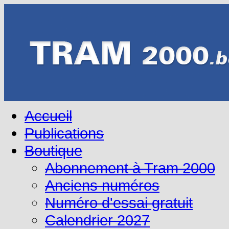
Accueil
Publications
Boutique
Abonnement à Tram 2000
Anciens numéros
Numéro d'essai gratuit
Calendrier 2027