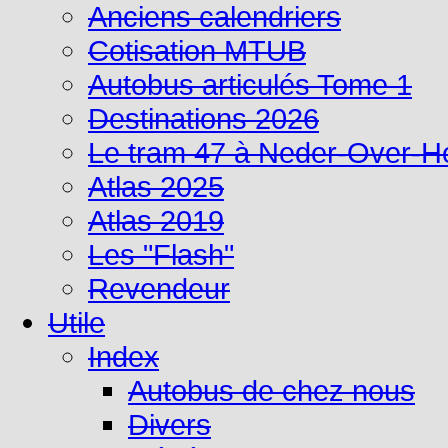
Anciens calendriers
Cotisation MTUB
Autobus articulés Tome 1
Destinations 2026
Le tram 47 à Neder-Over-
Atlas 2025
Atlas 2019
Les "Flash"
Revendeur
Utile
Index
Autobus de chez nous
Divers