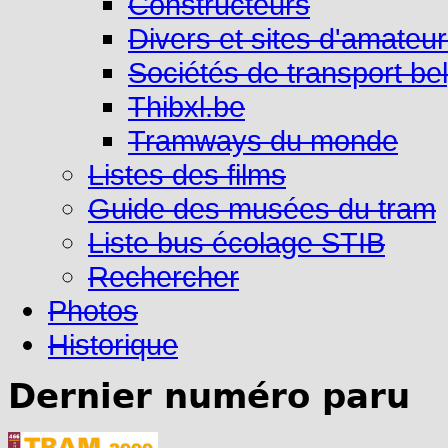
Constructeurs
Divers et sites d'amateu
Sociétés de transport be
Thibxl.be
Tramways du monde
Listes des films
Guide des musées du tram
Liste bus écolage STIB
Rechercher
Photos
Historique
Dernier numéro paru