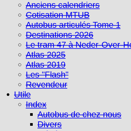
Anciens calendriers
Cotisation MTUB
Autobus articulés Tome 1
Destinations 2026
Le tram 47 à Neder-Over-
Atlas 2025
Atlas 2019
Les "Flash"
Revendeur
Utile
Index
Autobus de chez nous
Divers