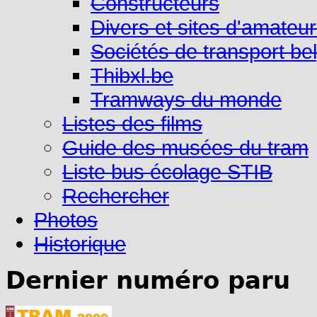
Constructeurs
Divers et sites d'amateu
Sociétés de transport be
Thibxl.be
Tramways du monde
Listes des films
Guide des musées du tram
Liste bus écolage STIB
Rechercher
Photos
Historique
Dernier numéro paru