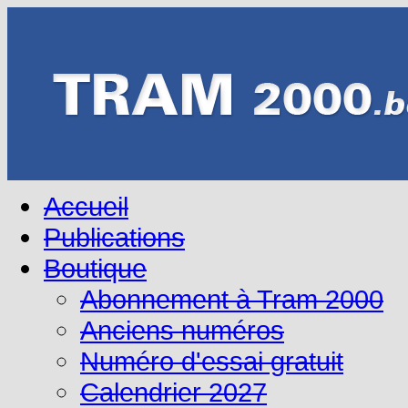
Accueil
Publications
Boutique
Abonnement à Tram 2000
Anciens numéros
Numéro d'essai gratuit
Calendrier 2027