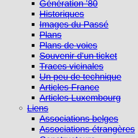
Génération '80
Historiques
Images du Passé
Plans
Plans de voies
Souvenir d'un ticket
Traces vicinales
Un peu de technique
Articles France
Articles Luxembourg
Liens
Associations belges
Associations étrangères