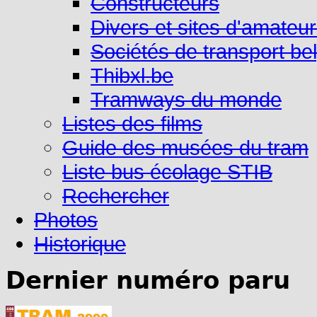
Constructeurs
Divers et sites d'amateu
Sociétés de transport be
Thibxl.be
Tramways du monde
Listes des films
Guide des musées du tram
Liste bus écolage STIB
Rechercher
Photos
Historique
Dernier numéro paru