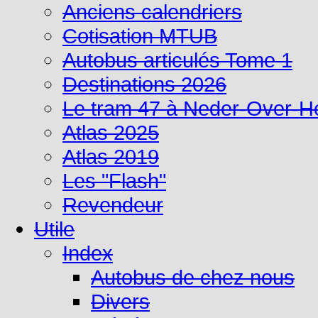
Anciens calendriers
Cotisation MTUB
Autobus articulés Tome 1
Destinations 2026
Le tram 47 à Neder-Over-
Atlas 2025
Atlas 2019
Les "Flash"
Revendeur
Utile
Index
Autobus de chez nous
Divers