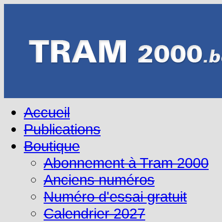
Accueil
Publications
Boutique
Abonnement à Tram 2000
Anciens numéros
Numéro d'essai gratuit
Calendrier 2027