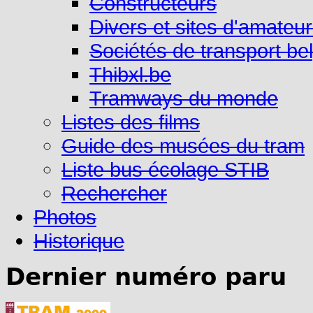
Constructeurs
Divers et sites d'amateu
Sociétés de transport be
Thibxl.be
Tramways du monde
Listes des films
Guide des musées du tram
Liste bus écolage STIB
Rechercher
Photos
Historique
Dernier numéro paru