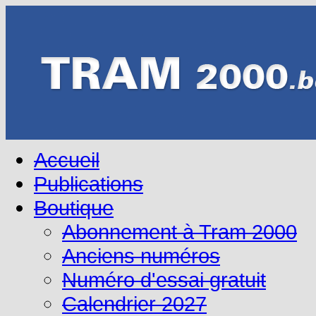
Accueil
Publications
Boutique
Abonnement à Tram 2000
Anciens numéros
Numéro d'essai gratuit
Calendrier 2027