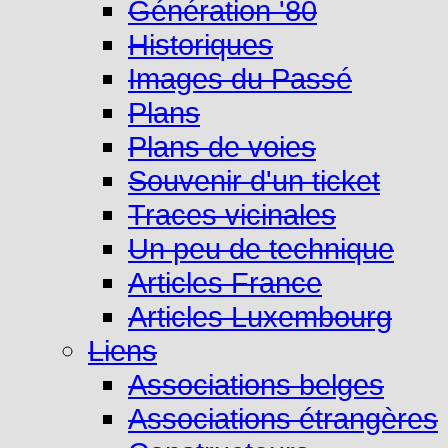
Génération '80
Historiques
Images du Passé
Plans
Plans de voies
Souvenir d'un ticket
Traces vicinales
Un peu de technique
Articles France
Articles Luxembourg
Liens
Associations belges
Associations étrangères