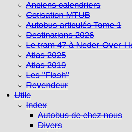
Anciens calendriers
Cotisation MTUB
Autobus articulés Tome 1
Destinations 2026
Le tram 47 à Neder-Over-
Atlas 2025
Atlas 2019
Les "Flash"
Revendeur
Utile
Index
Autobus de chez nous
Divers