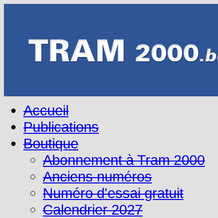
Accueil
Publications
Boutique
Abonnement à Tram 2000
Anciens numéros
Numéro d'essai gratuit
Calendrier 2027