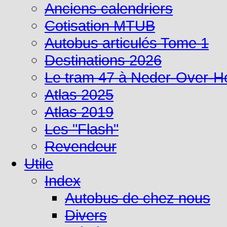
Anciens calendriers
Cotisation MTUB
Autobus articulés Tome 1
Destinations 2026
Le tram 47 à Neder-Over-
Atlas 2025
Atlas 2019
Les "Flash"
Revendeur
Utile
Index
Autobus de chez nous
Divers