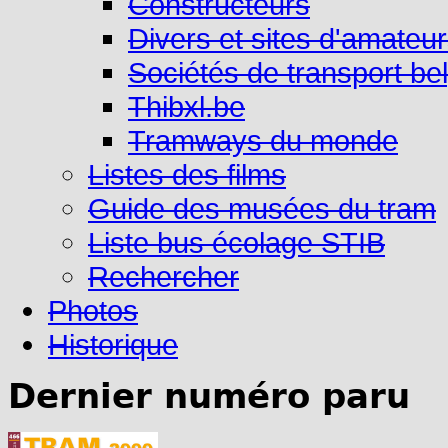
Constructeurs
Divers et sites d'amateu
Sociétés de transport be
Thibxl.be
Tramways du monde
Listes des films
Guide des musées du tram
Liste bus écolage STIB
Rechercher
Photos
Historique
Dernier numéro paru