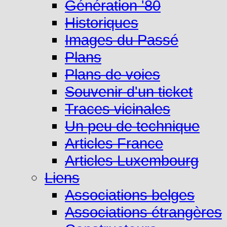
Génération '80
Historiques
Images du Passé
Plans
Plans de voies
Souvenir d'un ticket
Traces vicinales
Un peu de technique
Articles France
Articles Luxembourg
Liens
Associations belges
Associations étrangères