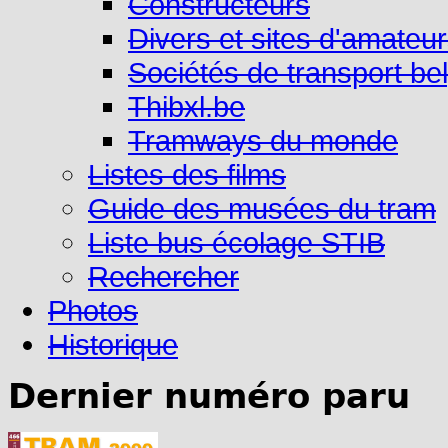
Constructeurs
Divers et sites d'amateu
Sociétés de transport be
Thibxl.be
Tramways du monde
Listes des films
Guide des musées du tram
Liste bus écolage STIB
Rechercher
Photos
Historique
Dernier numéro paru