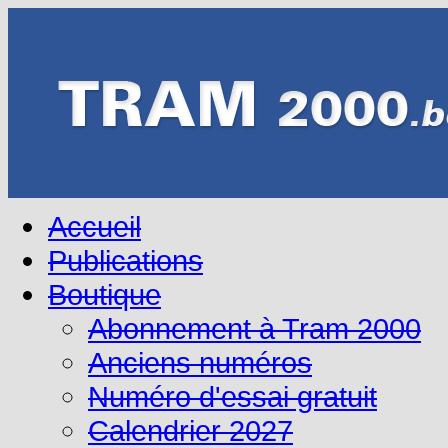
Accueil
Publications
Boutique
Abonnement à Tram 2000
Anciens numéros
Numéro d'essai gratuit
Calendrier 2027