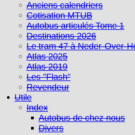
Anciens calendriers
Cotisation MTUB
Autobus articulés Tome 1
Destinations 2026
Le tram 47 à Neder-Over-
Atlas 2025
Atlas 2019
Les "Flash"
Revendeur
Utile
Index
Autobus de chez nous
Divers