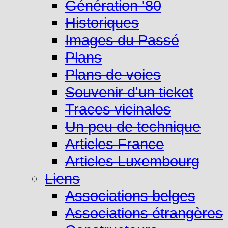
Génération '80
Historiques
Images du Passé
Plans
Plans de voies
Souvenir d'un ticket
Traces vicinales
Un peu de technique
Articles France
Articles Luxembourg
Liens
Associations belges
Associations étrangères