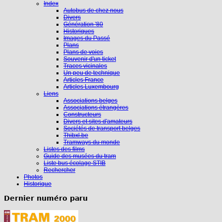
Index
Autobus de chez nous
Divers
Génération '80
Historiques
Images du Passé
Plans
Plans de voies
Souvenir d'un ticket
Traces vicinales
Un peu de technique
Articles France
Articles Luxembourg
Liens
Associations belges
Associations étrangères
Constructeurs
Divers et sites d'amateurs
Sociétés de transport belges
Thibxl.be
Tramways du monde
Listes des films
Guide des musées du tram
Liste bus écolage STIB
Rechercher
Photos
Historique
Dernier numéro paru