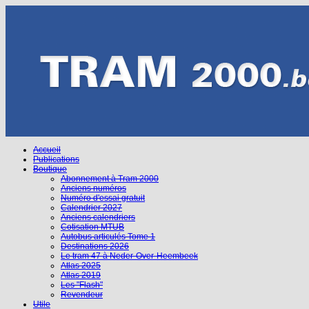
Accueil
Publications
Boutique
Abonnement à Tram 2000
Anciens numéros
Numéro d'essai gratuit
Calendrier 2027
Anciens calendriers
Cotisation MTUB
Autobus articulés Tome 1
Destinations 2026
Le tram 47 à Neder-Over-Heembeek
Atlas 2025
Atlas 2019
Les "Flash"
Revendeur
Utile