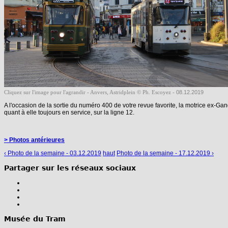
08.12.2019
Cliquez sur l'image pour l'agrandir - Anvers, Astridplein © Ph. Escoyez -
A l'occasion de la sortie du numéro 400 de votre revue favorite, la motrice ex-Gan
quant à elle toujours en service, sur la ligne 12.
> Photos antérieures
‹ Photo de la semaine - 03.12.2019
haut
Photo de la semaine - 17.12.2019 ›
Partager sur les réseaux sociaux
Musée du Tram