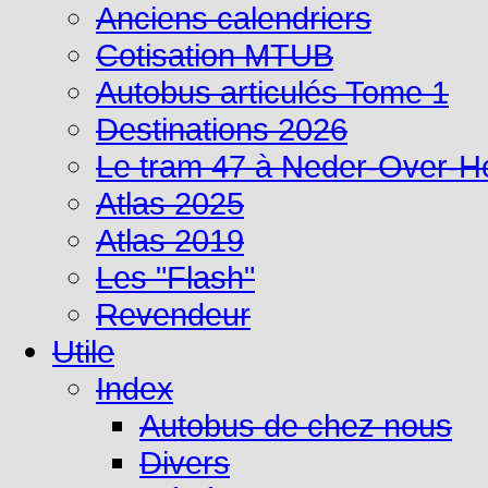
Anciens calendriers
Cotisation MTUB
Autobus articulés Tome 1
Destinations 2026
Le tram 47 à Neder-Over-
Atlas 2025
Atlas 2019
Les "Flash"
Revendeur
Utile
Index
Autobus de chez nous
Divers