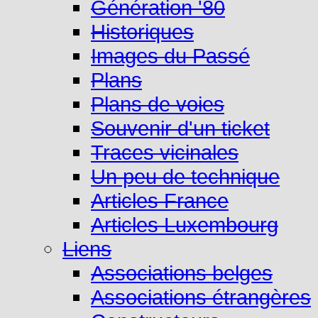
Génération '80
Historiques
Images du Passé
Plans
Plans de voies
Souvenir d'un ticket
Traces vicinales
Un peu de technique
Articles France
Articles Luxembourg
Liens
Associations belges
Associations étrangères