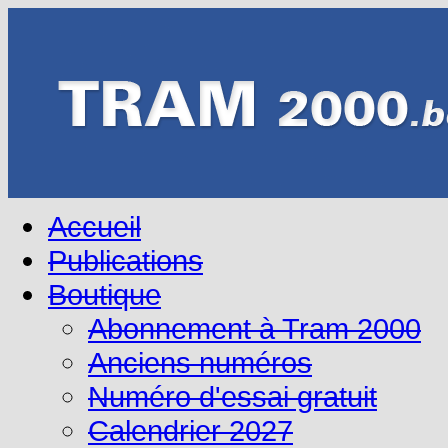
Accueil
Publications
Boutique
Abonnement à Tram 2000
Anciens numéros
Numéro d'essai gratuit
Calendrier 2027