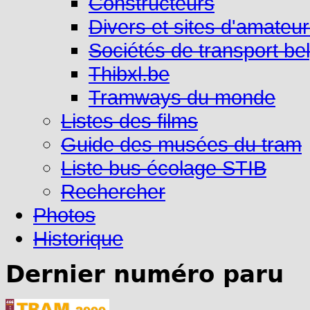
Constructeurs
Divers et sites d'amateu
Sociétés de transport be
Thibxl.be
Tramways du monde
Listes des films
Guide des musées du tram
Liste bus écolage STIB
Rechercher
Photos
Historique
Dernier numéro paru