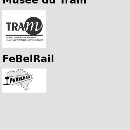
Musée du Tram
FeBelRail