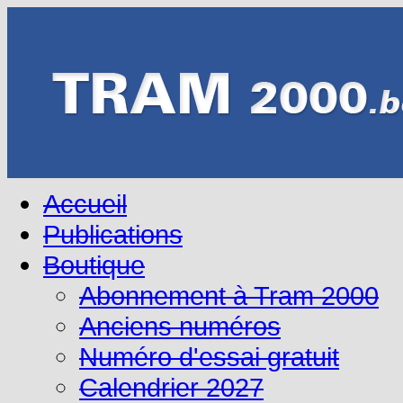
Accueil
Publications
Boutique
Abonnement à Tram 2000
Anciens numéros
Numéro d'essai gratuit
Calendrier 2027