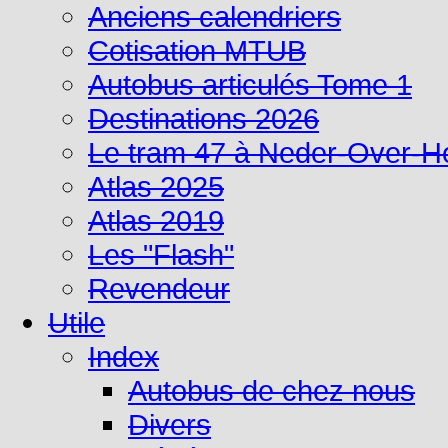
Anciens calendriers
Cotisation MTUB
Autobus articulés Tome 1
Destinations 2026
Le tram 47 à Neder-Over-
Atlas 2025
Atlas 2019
Les "Flash"
Revendeur
Utile
Index
Autobus de chez nous
Divers