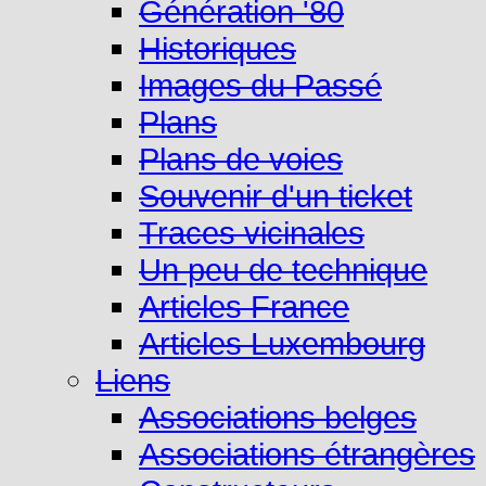
Génération '80
Historiques
Images du Passé
Plans
Plans de voies
Souvenir d'un ticket
Traces vicinales
Un peu de technique
Articles France
Articles Luxembourg
Liens
Associations belges
Associations étrangères