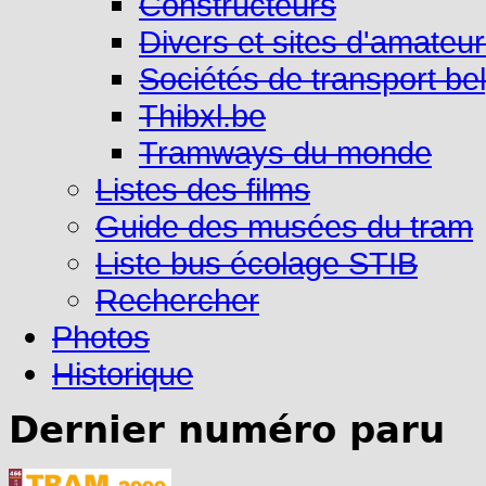
Constructeurs
Divers et sites d'amateu
Sociétés de transport be
Thibxl.be
Tramways du monde
Listes des films
Guide des musées du tram
Liste bus écolage STIB
Rechercher
Photos
Historique
Dernier numéro paru