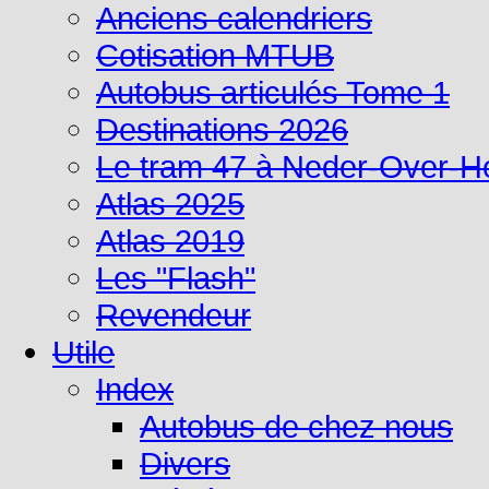
Anciens calendriers
Cotisation MTUB
Autobus articulés Tome 1
Destinations 2026
Le tram 47 à Neder-Over-
Atlas 2025
Atlas 2019
Les "Flash"
Revendeur
Utile
Index
Autobus de chez nous
Divers