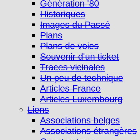
Génération '80
Historiques
Images du Passé
Plans
Plans de voies
Souvenir d'un ticket
Traces vicinales
Un peu de technique
Articles France
Articles Luxembourg
Liens
Associations belges
Associations étrangères