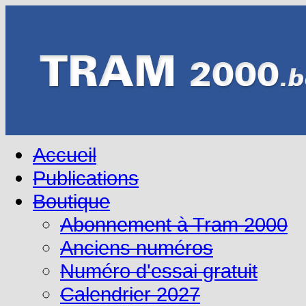
Accueil
Publications
Boutique
Abonnement à Tram 2000
Anciens numéros
Numéro d'essai gratuit
Calendrier 2027