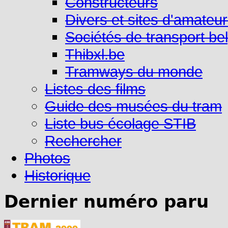
Constructeurs
Divers et sites d'amateu
Sociétés de transport be
Thibxl.be
Tramways du monde
Listes des films
Guide des musées du tram
Liste bus écolage STIB
Rechercher
Photos
Historique
Dernier numéro paru