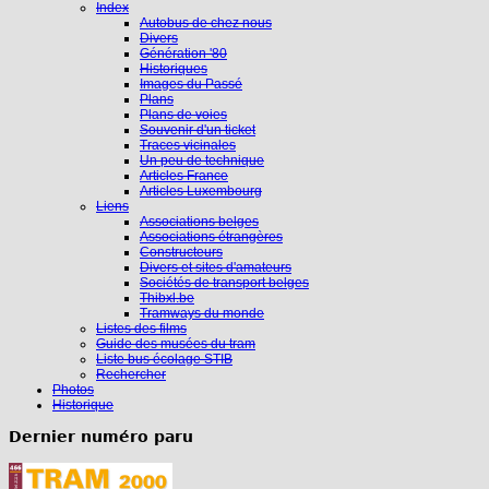
Index
Autobus de chez nous
Divers
Génération '80
Historiques
Images du Passé
Plans
Plans de voies
Souvenir d'un ticket
Traces vicinales
Un peu de technique
Articles France
Articles Luxembourg
Liens
Associations belges
Associations étrangères
Constructeurs
Divers et sites d'amateurs
Sociétés de transport belges
Thibxl.be
Tramways du monde
Listes des films
Guide des musées du tram
Liste bus écolage STIB
Rechercher
Photos
Historique
Dernier numéro paru