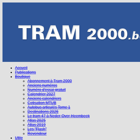
Accueil
Publications
Boutique
Abonnement à Tram 2000
Anciens numéros
Numéro d'essai gratuit
Calendrier 2027
Anciens calendriers
Cotisation MTUB
Autobus articulés Tome 1
Destinations 2026
Le tram 47 à Neder-Over-Heembeek
Atlas 2025
Atlas 2019
Les "Flash"
Revendeur
Utile