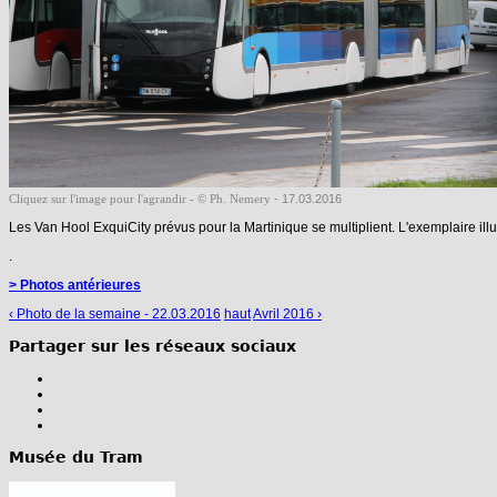
- 17.03.2016
Cliquez sur l'image pour l'agrandir - © Ph. Nemery
Les Van Hool ExquiCity prévus pour la Martinique se multiplient. L'exemplaire illu
.
> Photos antérieures
‹ Photo de la semaine - 22.03.2016
haut
Avril 2016 ›
Partager sur les réseaux sociaux
Musée du Tram