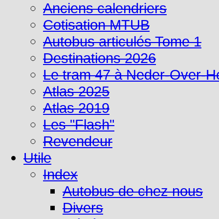
Anciens calendriers
Cotisation MTUB
Autobus articulés Tome 1
Destinations 2026
Le tram 47 à Neder-Over-
Atlas 2025
Atlas 2019
Les "Flash"
Revendeur
Utile
Index
Autobus de chez nous
Divers