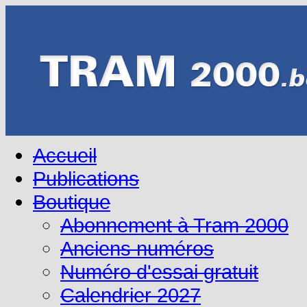
Accueil
Publications
Boutique
Abonnement à Tram 2000
Anciens numéros
Numéro d'essai gratuit
Calendrier 2027