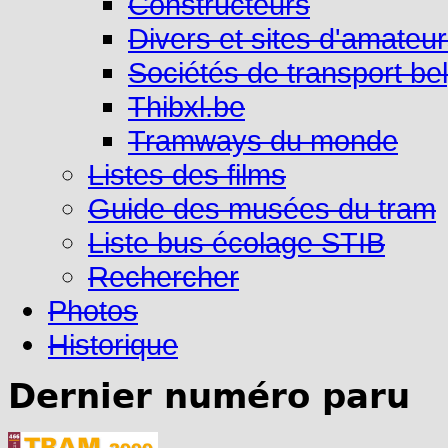
Constructeurs
Divers et sites d'amateu
Sociétés de transport be
Thibxl.be
Tramways du monde
Listes des films
Guide des musées du tram
Liste bus écolage STIB
Rechercher
Photos
Historique
Dernier numéro paru