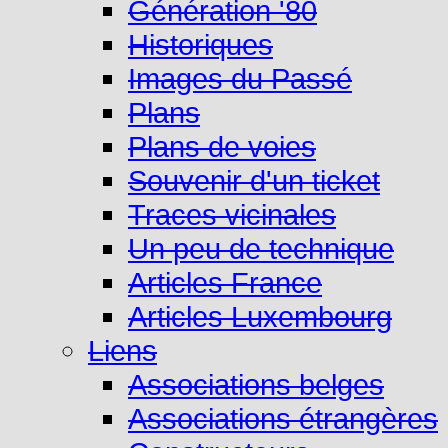
Génération '80
Historiques
Images du Passé
Plans
Plans de voies
Souvenir d'un ticket
Traces vicinales
Un peu de technique
Articles France
Articles Luxembourg
Liens
Associations belges
Associations étrangères