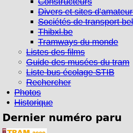
Constructeurs
Divers et sites d'amateu
Sociétés de transport be
Thibxl.be
Tramways du monde
Listes des films
Guide des musées du tram
Liste bus écolage STIB
Rechercher
Photos
Historique
Dernier numéro paru