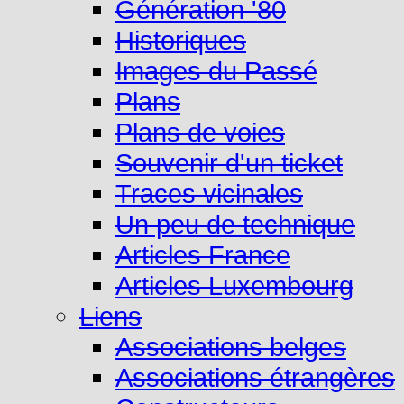
Génération '80
Historiques
Images du Passé
Plans
Plans de voies
Souvenir d'un ticket
Traces vicinales
Un peu de technique
Articles France
Articles Luxembourg
Liens
Associations belges
Associations étrangères