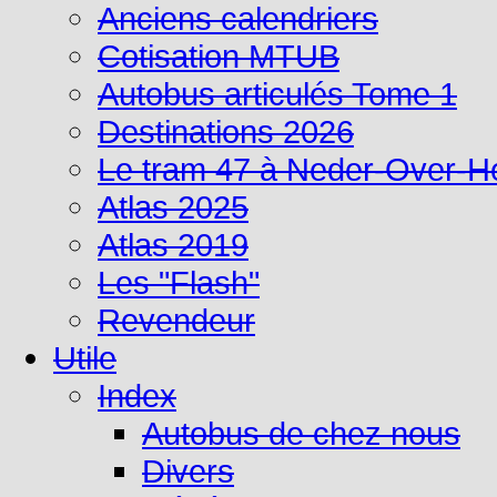
Anciens calendriers
Cotisation MTUB
Autobus articulés Tome 1
Destinations 2026
Le tram 47 à Neder-Over-
Atlas 2025
Atlas 2019
Les "Flash"
Revendeur
Utile
Index
Autobus de chez nous
Divers