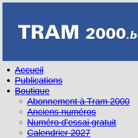
Accueil
Publications
Boutique
Abonnement à Tram 2000
Anciens numéros
Numéro d'essai gratuit
Calendrier 2027