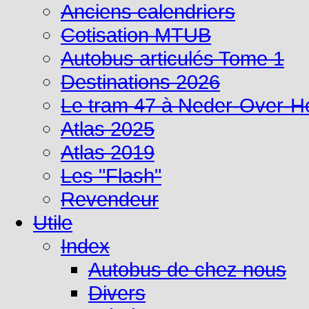
Anciens calendriers
Cotisation MTUB
Autobus articulés Tome 1
Destinations 2026
Le tram 47 à Neder-Over-
Atlas 2025
Atlas 2019
Les "Flash"
Revendeur
Utile
Index
Autobus de chez nous
Divers