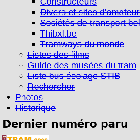
Constructeurs
Divers et sites d'amateu
Sociétés de transport be
Thibxl.be
Tramways du monde
Listes des films
Guide des musées du tram
Liste bus écolage STIB
Rechercher
Photos
Historique
Dernier numéro paru