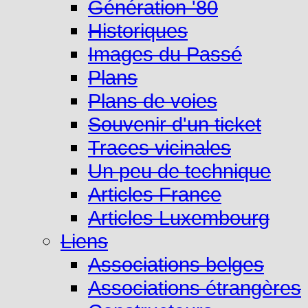
Génération '80
Historiques
Images du Passé
Plans
Plans de voies
Souvenir d'un ticket
Traces vicinales
Un peu de technique
Articles France
Articles Luxembourg
Liens
Associations belges
Associations étrangères