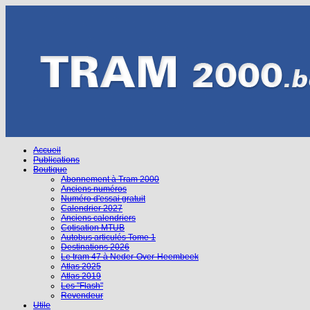
Accueil
Publications
Boutique
Abonnement à Tram 2000
Anciens numéros
Numéro d'essai gratuit
Calendrier 2027
Anciens calendriers
Cotisation MTUB
Autobus articulés Tome 1
Destinations 2026
Le tram 47 à Neder-Over-Heembeek
Atlas 2025
Atlas 2019
Les "Flash"
Revendeur
Utile