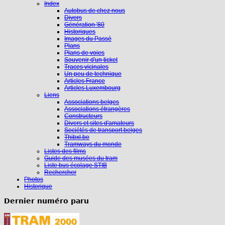
Index
Autobus de chez nous
Divers
Génération '80
Historiques
Images du Passé
Plans
Plans de voies
Souvenir d'un ticket
Traces vicinales
Un peu de technique
Articles France
Articles Luxembourg
Liens
Associations belges
Associations étrangères
Constructeurs
Divers et sites d'amateurs
Sociétés de transport belges
Thibxl.be
Tramways du monde
Listes des films
Guide des musées du tram
Liste bus écolage STIB
Rechercher
Photos
Historique
Dernier numéro paru