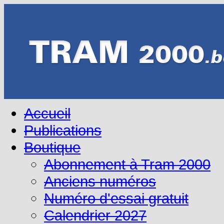
Accueil
Publications
Boutique
Abonnement à Tram 2000
Anciens numéros
Numéro d'essai gratuit
Calendrier 2027