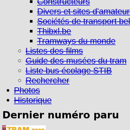
Constructeurs
Divers et sites d'amateu
Sociétés de transport be
Thibxl.be
Tramways du monde
Listes des films
Guide des musées du tram
Liste bus écolage STIB
Rechercher
Photos
Historique
Dernier numéro paru