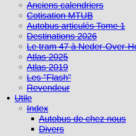
Anciens calendriers
Cotisation MTUB
Autobus articulés Tome 1
Destinations 2026
Le tram 47 à Neder-Over-
Atlas 2025
Atlas 2019
Les "Flash"
Revendeur
Utile
Index
Autobus de chez nous
Divers