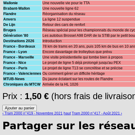
Wallonie
Une nouvelle vie pour le TTA
Brabant-Wallon
Une nouvelle ligne 62
Flandre
Réorganisation du réseau
Anvers
La ligne 12 suspendue
De Lijn
Retour des cars de renfort
Bruges
Réseau spécial pour les championnats du monde de cy
Génération '80
Les autobus Brossel A98 DAR de la STIB par le petit bout 
Destinations 2026
Introduction
France - Bordeaux
78 km de trams en 20 ans, puis 105 km de bus en 10 an
France - Lyon
Encore davantage de trolleybus que prévu
France - Marseille
Une visite présidentielle qui tombe bien à propos
France - Nice
Le projet de ligne 5 déjà prolongé jusqu'au PEX
France - Paris
Le projet de ligne T13 se concrétise et se précise
France - Valenciennes
Ou comment gérer un difficile héritage
MTUB-News
Du jaune éclatant sur les routes de Flandre
Chroniques du MTCW
Arrivée de la HL 1026
Prix :
1,50 €
(hors frais de livraiso
‹ Tram 2000 n°419 - Novembre 2021
haut
Tram 2000 n°417 - Août 2021 ›
Partager sur les résea