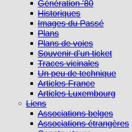
Génération '80
Historiques
Images du Passé
Plans
Plans de voies
Souvenir d'un ticket
Traces vicinales
Un peu de technique
Articles France
Articles Luxembourg
Liens
Associations belges
Associations étrangères