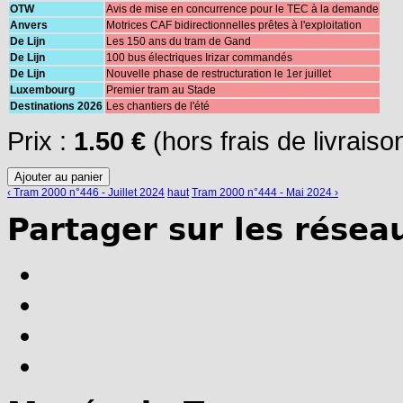
OTW
Avis de mise en concurrence pour le TEC à la demande
Anvers
Motrices CAF bidirectionnelles prêtes à l'exploitation
De Lijn
Les 150 ans du tram de Gand
De Lijn
100 bus électriques Irizar commandés
De Lijn
Nouvelle phase de restructuration le 1er juillet
Luxembourg
Premier tram au Stade
Destinations 2026
Les chantiers de l'été
Prix :
1.50 €
(hors frais de livraiso
‹ Tram 2000 n°446 - Juillet 2024
haut
Tram 2000 n°444 - Mai 2024 ›
Partager sur les résea