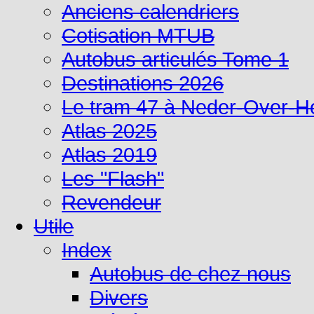
Anciens calendriers
Cotisation MTUB
Autobus articulés Tome 1
Destinations 2026
Le tram 47 à Neder-Over-
Atlas 2025
Atlas 2019
Les "Flash"
Revendeur
Utile
Index
Autobus de chez nous
Divers