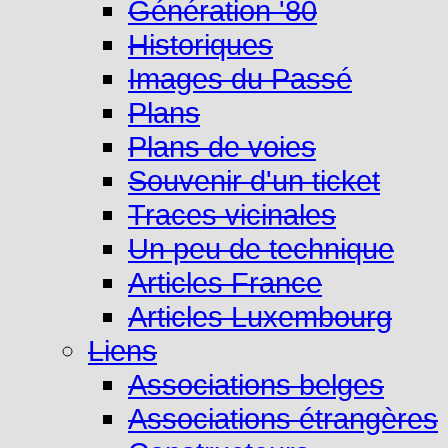
Génération '80
Historiques
Images du Passé
Plans
Plans de voies
Souvenir d'un ticket
Traces vicinales
Un peu de technique
Articles France
Articles Luxembourg
Liens
Associations belges
Associations étrangères