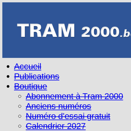
Accueil
Publications
Boutique
Abonnement à Tram 2000
Anciens numéros
Numéro d'essai gratuit
Calendrier 2027