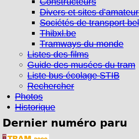
Constructeurs
Divers et sites d'amateu
Sociétés de transport be
Thibxl.be
Tramways du monde
Listes des films
Guide des musées du tram
Liste bus écolage STIB
Rechercher
Photos
Historique
Dernier numéro paru