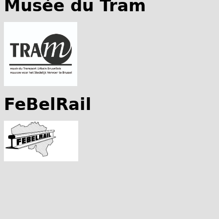
Musée du Tram
FeBelRail